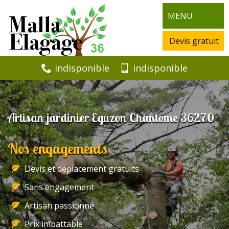
MENU
Devis gratuit
indisponible
indisponible
Artisan jardinier Eguzon Chantome 36270
Nos engagements
Devis et déplacement gratuits
Sans engagement
Artisan passionné
Prix imbattable