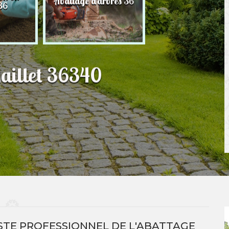
Abattage d'arbres 36
36
pelouse 36
aillet 36340
STE PROFESSIONNEL DE L'ABATTAGE