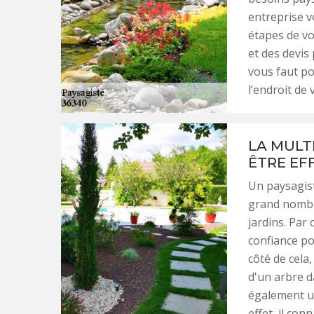
entreprise v
étapes de vo
et des devis 
vous faut po
l’endroit de 
LA MULT
ÊTRE EF
Un paysagis
grand nombre
jardins. Par 
confiance pou
côté de cela
d'un arbre d
également un
effet, il co