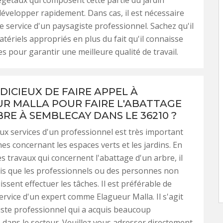
égétaux qui composent cette partie du jardin
évelopper rapidement. Dans cas, il est nécessaire
 le service d'un paysagiste professionnel. Sachez qu'il
atériels appropriés en plus du fait qu'il connaisse
es pour garantir une meilleure qualité de travail.
UDICIEUX DE FAIRE APPEL À
R MALLA POUR FAIRE L'ABATTAGE
BRE À SEMBLECAY DANS LE 36210 ?
ux services d'un professionnel est très important
hes concernant les espaces verts et les jardins. En
es travaux qui concernent l'abattage d'un arbre, il
is que les professionnels ou des personnes non
issent effectuer les tâches. Il est préférable de
 service d'un expert comme Elagueur Malla. Il s'agit
ste professionnel qui a acquis beaucoup
 dans le secteur. Veuillez vous adresser directement