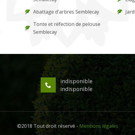
Abattage d'arbres Semblecay
Jard
Tonte et réfection de pelouse
u
Semblecay
indisponible
indisponible
©2018 Tout droit réservé -
Mentions légales