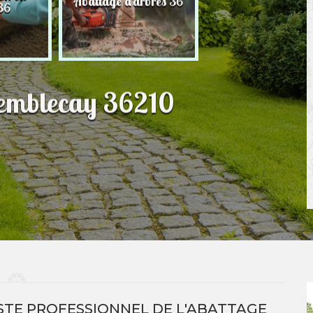
Abattage d'arbres 36
36
pelouse 36
Semblecay 36210
STE PROFESSIONNEL DE L'ABATTAGE