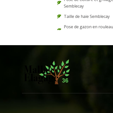
Semblecay
Taille de haie Semblecay
Pose de gazon en roulea