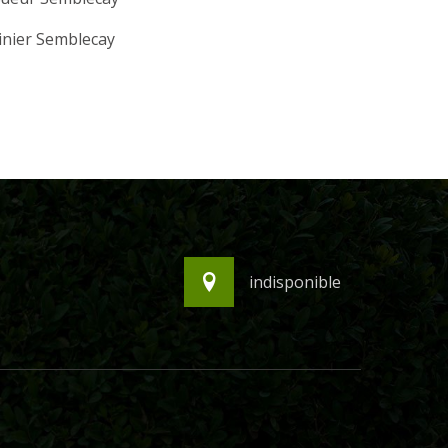
inier Semblecay
indisponible