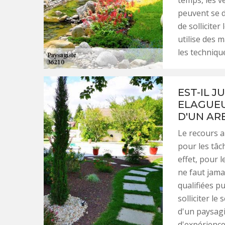
temps, les v
peuvent se d
de solliciter
utilise des m
les techniqu
EST-IL J
ELAGUEU
D'UN AR
Le recours a
pour les tâc
effet, pour l
ne faut jama
qualifiées pu
solliciter le
d'un paysagi
d'expérience