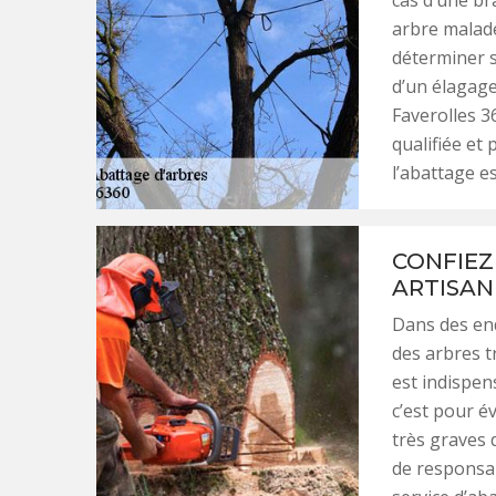
cas d’une br
arbre malade
déterminer s
d’un élagage
Faverolles 3
qualifiée et
l’abattage e
CONFIEZ
ARTISAN
Dans des end
des arbres t
est indispens
c’est pour év
très graves
de responsab