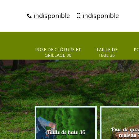
indisponible
indisponible
POSE DE CLÔTURE ET
TAILLE DE
PO
GRILLAGE 36
HAIE 36
clôture et
Pose de gaz
Taille de haie 36
age 36
rouleau 