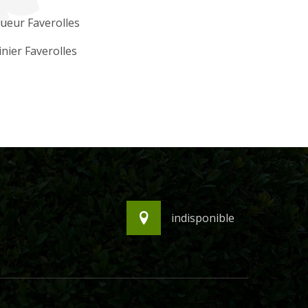
ueur Faverolles
inier Faverolles
indisponible