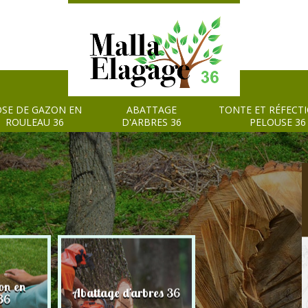
SE DE GAZON EN
ABATTAGE
TONTE ET RÉFECT
ROULEAU 36
D'ARBRES 36
PELOUSE 36
on en
Tonte et réfection
Abattage d'arbres 36
36
pelouse 36