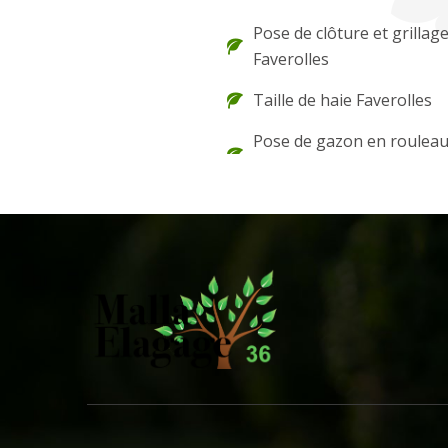
Pose de clôture et grillag
Faverolles
Taille de haie Faverolles
Pose de gazon en roulea