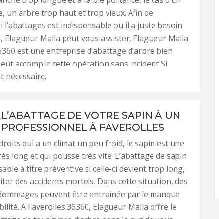
anche trop longue et à faible portance, le cas d’un
, un arbre trop haut et trop vieux. Afin de
i l’abattages est indispensable ou il a juste besoin
, Elagueur Malla peut vous assister. Elagueur Malla
6360 est une entreprise d’abattage d’arbre bien
 peut accomplir cette opération sans incident Si
st nécessaire.
 L’ABATTAGE DE VOTRE SAPIN À UN
 PROFESSIONNEL À FAVEROLLES
roits qui a un climat un peu froid, le sapin est une
rès long et qui pousse très vite. L’abattage de sapin
able à titre préventive si celle-ci devient trop long,
iter des accidents mortels. Dans cette situation, des
 dommages peuvent être entrainée par le manque
ilité. A Faverolles 36360, Elagueur Malla offre le