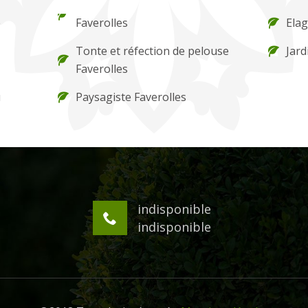
e
Faverolles
Elag
Tonte et réfection de pelouse
Jard
Faverolles
u
Paysagiste Faverolles
indisponible
indisponible