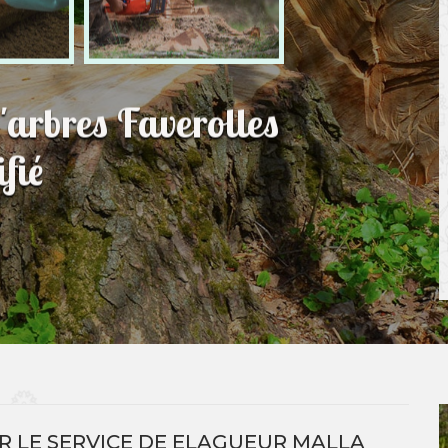
'arbres Faverolles
fié
R LE SERVICE DE ELAGUEUR MALLA