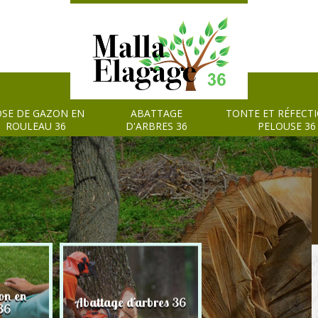
SE DE GAZON EN
ABATTAGE
TONTE ET RÉFECT
ROULEAU 36
D'ARBRES 36
PELOUSE 36
on en
Tonte et réfection
Abattage d'arbres 36
36
pelouse 36