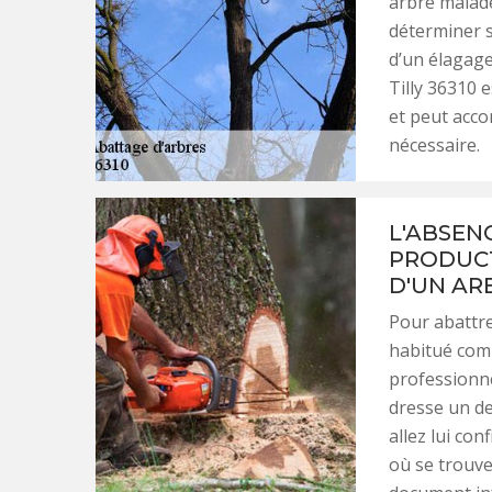
arbre malade
déterminer s
d’un élagage
Tilly 36310 
et peut acco
nécessaire.
L'ABSEN
PRODUCT
D'UN AR
Pour abattre
habitué comm
professionnel
dresse un de
allez lui con
où se trouve 