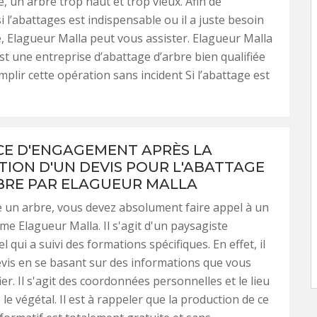
, un arbre trop haut et trop vieux. Afin de
i l’abattages est indispensable ou il a juste besoin
, Elagueur Malla peut vous assister. Elagueur Malla
est une entreprise d’abattage d’arbre bien qualifiée
mplir cette opération sans incident Si l’abattage est
CE D'ENGAGEMENT APRÈS LA
ION D'UN DEVIS POUR L'ABATTAGE
BRE PAR ELAGUEUR MALLA
 un arbre, vous devez absolument faire appel à un
e Elagueur Malla. Il s'agit d'un paysagiste
 qui a suivi des formations spécifiques. En effet, il
vis en se basant sur des informations que vous
fier. Il s'agit des coordonnées personnelles et le lieu
le végétal. Il est à rappeler que la production de ce