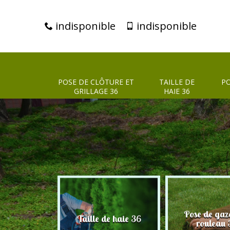
indisponible
indisponible
POSE DE CLÔTURE ET
TAILLE DE
PO
GRILLAGE 36
HAIE 36
clôture et
Pose de gaz
Taille de haie 36
age 36
rouleau 