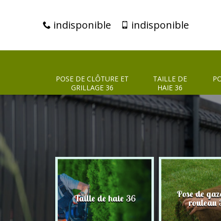
indisponible
indisponible
POSE DE CLÔTURE ET
TAILLE DE
PO
GRILLAGE 36
HAIE 36
clôture et
Pose de gaz
Taille de haie 36
age 36
rouleau 