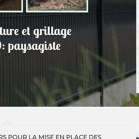
ture et grillage
: paysagiste
S POUR LA MISE EN PLACE DES