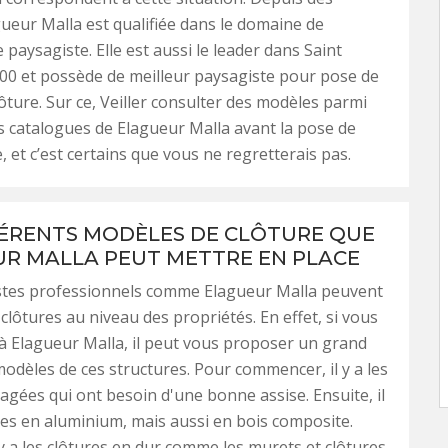
ueur Malla est qualifiée dans le domaine de
e paysagiste. Elle est aussi le leader dans Saint
00 et possède de meilleur paysagiste pour pose de
lôture. Sur ce, Veiller consulter des modèles parmi
s catalogues de Elagueur Malla avant la pose de
, et c’est certains que vous ne regretterais pas.
FÉRENTS MODÈLES DE CLÔTURE QUE
R MALLA PEUT METTRE EN PLACE
stes professionnels comme Elagueur Malla peuvent
 clôtures au niveau des propriétés. En effet, si vous
 à Elagueur Malla, il peut vous proposer un grand
dèles de ces structures. Pour commencer, il y a les
llagées qui ont besoin d'une bonne assise. Ensuite, il
ures en aluminium, mais aussi en bois composite.
l y a les clôtures en dur comme les murets et clôtures