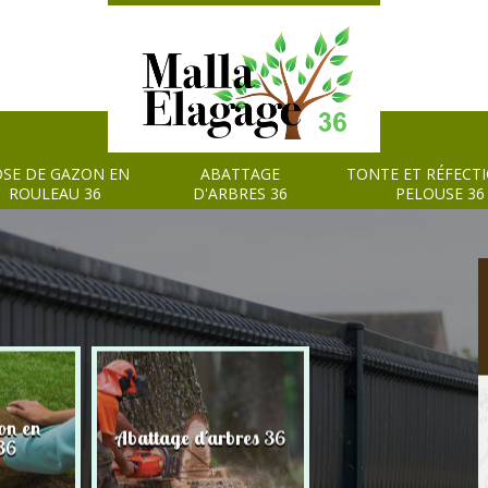
SE DE GAZON EN
ABATTAGE
TONTE ET RÉFECT
ROULEAU 36
D'ARBRES 36
PELOUSE 36
on en
Tonte et réfection
Abattage d'arbres 36
36
pelouse 36