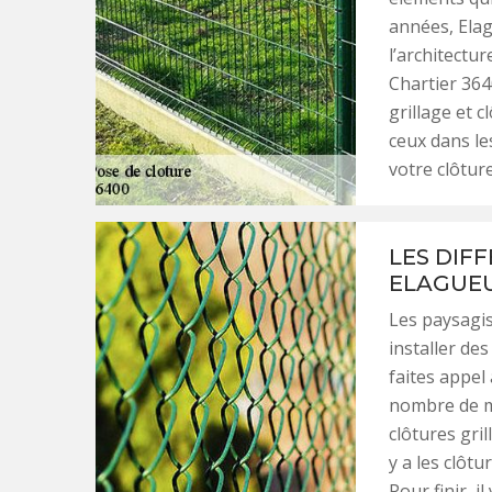
années, Elag
l’architectur
Chartier 364
grillage et c
ceux dans le
votre clôture
LES DIF
ELAGUEU
Les paysagi
installer des
faites appel
nombre de mo
clôtures gri
y a les clôt
Pour finir, i