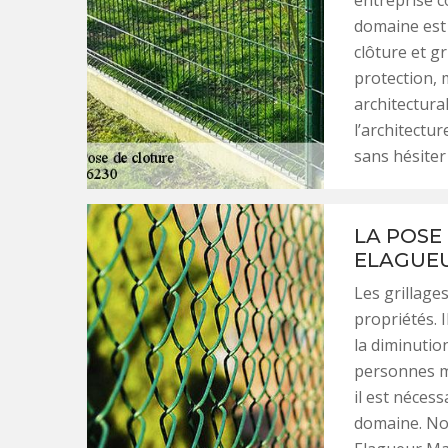
entreprise c
domaine est 
clôture et g
protection, 
architectura
l’architectu
sans hésiter 
LA POSE 
ELAGUE
Les grillage
propriétés. 
la diminutio
personnes mal
il est nécess
domaine. Nou