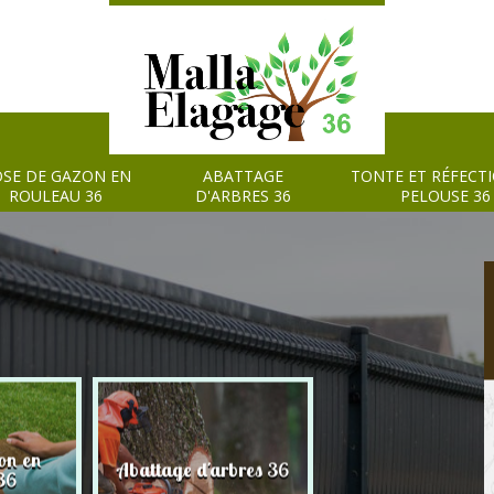
SE DE GAZON EN
ABATTAGE
TONTE ET RÉFECT
ROULEAU 36
D'ARBRES 36
PELOUSE 36
on en
Tonte et réfection
Abattage d'arbres 36
36
pelouse 36