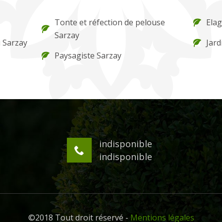
Tonte et réfection de pelouse
Ela
Sarzay
 Sarzay
Jard
Paysagiste Sarzay
indisponible
indisponible
©2018 Tout droit réservé -
Mentions légales