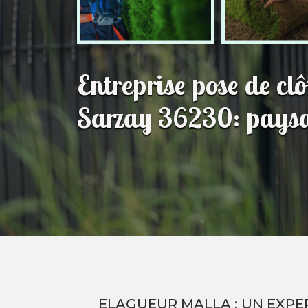
Entreprise pose de clô
Sarzay 36230: paysa
ELAGUEUR MALLA : UN EXPER