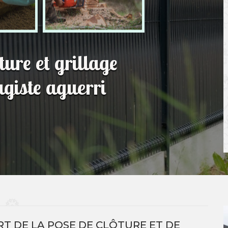
ture et grillage
giste aguerri
T DE LA POSE DE CLÔTURE ET DE