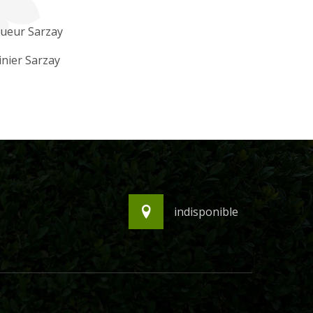
gueur Sarzay
inier Sarzay
indisponible