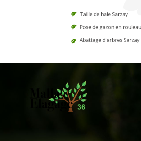
Taille de haie Sarzay
Pose de gazon en rouleau
Abattage d'arbres Sarzay