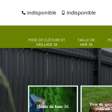
indisponible
indisponible
POSE DE CLÔTURE ET
TAILLE DE
PO
GRILLAGE 36
HAIE 36
clôture et
Pose de gaz
Taille de haie 36
age 36
rouleau 