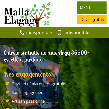
MENU
Devis gratuit
indisponible
indisponible
Entreprise taille de haie Argy 36500:
excellent jardinier
Nos engagements
Devis et déplacement gratuits
Sans engagement
Artisan passionné