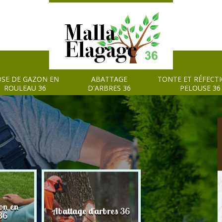
SE DE GAZON EN
ABATTAGE
TONTE ET RÉFECT
ROULEAU 36
D'ARBRES 36
PELOUSE 36
on en
Tonte et réfection
Abattage d'arbres 36
36
pelouse 36