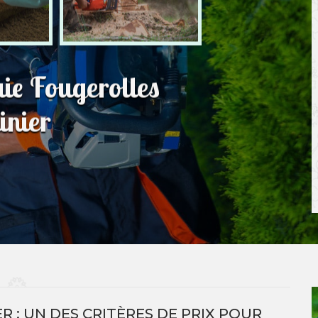
aie Fougerolles
inier
R : UN DES CRITÈRES DE PRIX POUR