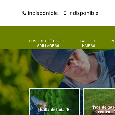
indisponible
indisponible
POSE DE CLÔTURE ET
TAILLE DE
PO
GRILLAGE 36
HAIE 36
clôture et
Pose de gaz
Taille de haie 36
age 36
rouleau 