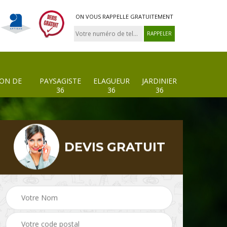
ON VOUS RAPPELLE GRATUITEMENT
ION DE
PAYSAGISTE
ELAGUEUR
JARDINIER
36
36
36
DEVIS GRATUIT
 de
Paysagiste 36
Elagueur 36