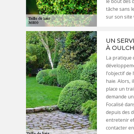
le bout des 
tâche sans le
sur son site
UN SERVI
À OULCH
La pratique d
développemen
l’objectif de
haie. Alors, 
place un trai
demande un e
Focalisé dan
depuis des d
entretenir e
contacter en