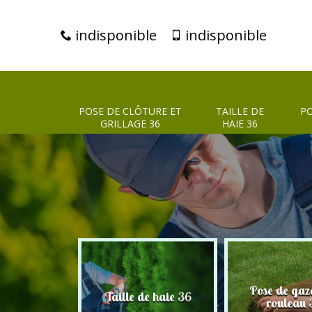
indisponible
indisponible
POSE DE CLÔTURE ET
TAILLE DE
PO
GRILLAGE 36
HAIE 36
clôture et
Pose de gaz
Taille de haie 36
age 36
rouleau 