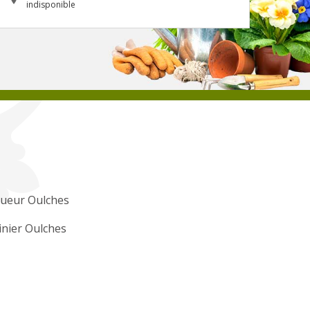
indisponible
gueur Oulches
inier Oulches