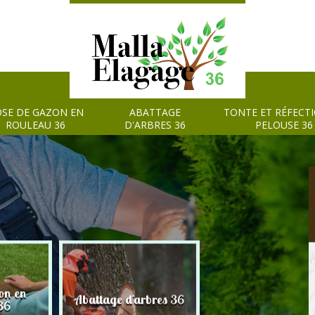
SE DE GAZON EN
ABATTAGE
TONTE ET RÉFECT
ROULEAU 36
D'ARBRES 36
PELOUSE 36
on en
Tonte et réfection
Abattage d'arbres 36
36
pelouse 36