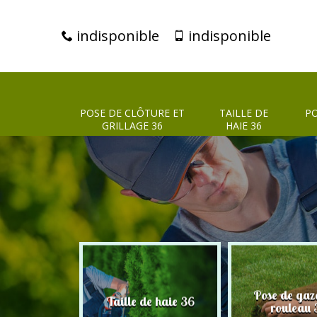
indisponible
indisponible
POSE DE CLÔTURE ET
TAILLE DE
PO
GRILLAGE 36
HAIE 36
clôture et
Pose de gaz
Taille de haie 36
age 36
rouleau 