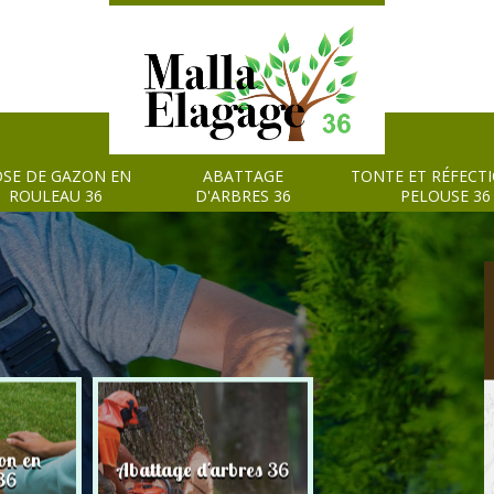
SE DE GAZON EN
ABATTAGE
TONTE ET RÉFECT
ROULEAU 36
D'ARBRES 36
PELOUSE 36
on en
Tonte et réfection
Abattage d'arbres 36
36
pelouse 36