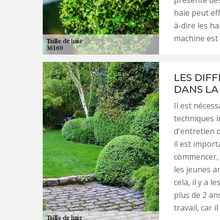
présente des
haie peut ef
à-dire les ha
machine est 
LES DIFF
DANS LA 
Il est néces
techniques i
d'entretien d
il est import
commencer, i
les jeunes a
cela, il y a 
plus de 2 ans
travail, car 