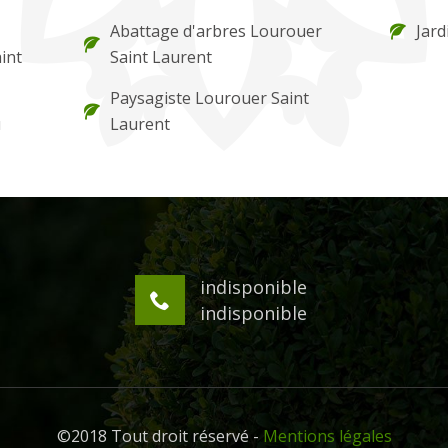
Abattage d'arbres Lourouer
Jard
int
Saint Laurent
Paysagiste Lourouer Saint
u
Laurent
indisponible
indisponible
©2018 Tout droit réservé -
Mentions légales