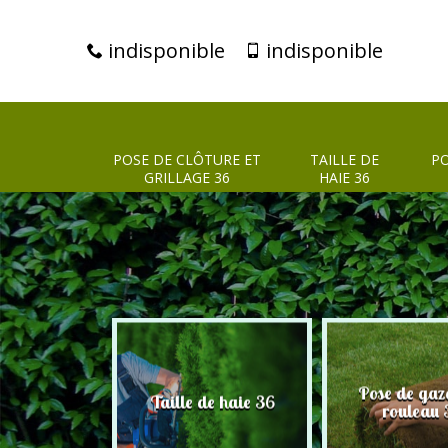
indisponible
indisponible
POSE DE CLÔTURE ET
TAILLE DE
PO
GRILLAGE 36
HAIE 36
clôture et
Pose de gaz
Taille de haie 36
age 36
rouleau 