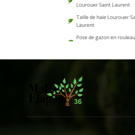
Lourouer Saint Laurent
Taille de haie Lourouer Sa
Laurent
Pose de gazon en roulea