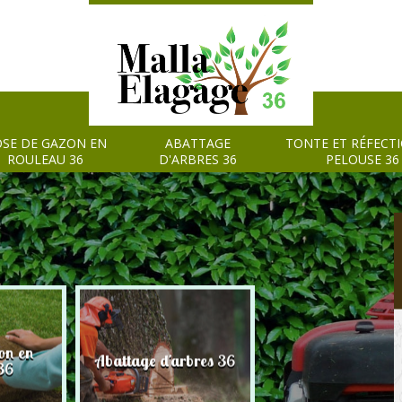
SE DE GAZON EN
ABATTAGE
TONTE ET RÉFECT
ROULEAU 36
D'ARBRES 36
PELOUSE 36
on en
Tonte et réfection
Abattage d'arbres 36
36
pelouse 36