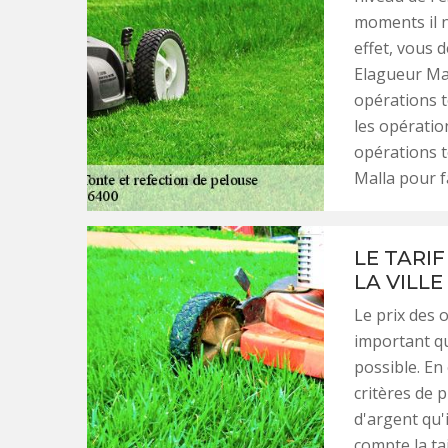
moments il n
effet, vous 
Elagueur Mal
opérations to
les opératio
opérations t
Malla pour fa
LE TARI
LA VILL
Le prix des 
important qu
possible. En 
critères de p
d'argent qu'
compte la tail