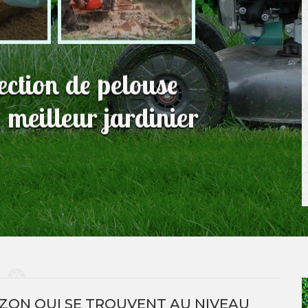
fection de pelouse
meilleur jardinier
AZON QUI SE TROUVENT AU NIVEAU