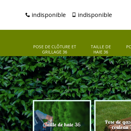
indisponible
indisponible
POSE DE CLÔTURE ET
TAILLE DE
PO
GRILLAGE 36
HAIE 36
clôture et
Pose de gaz
Taille de haie 36
age 36
rouleau 