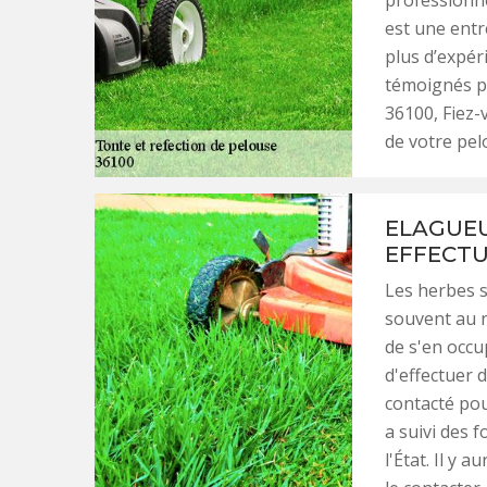
professionne
est une entr
plus d’expér
témoignés pa
36100, Fiez-
de votre pel
ELAGUEU
EFFECTU
Les herbes s
souvent au n
de s'en occup
d'effectuer 
contacté pou
a suivi des 
l'État. Il y 