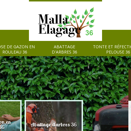
SE DE GAZON EN
ABATTAGE
TONTE ET RÉFECT
ROULEAU 36
D'ARBRES 36
PELOUSE 36
on en
Tonte et réfection
Abattage d'arbres 36
36
pelouse 36