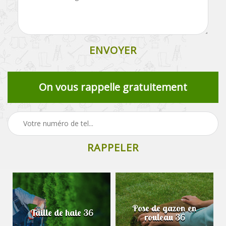
On vous rappelle gratuitement
Pose de gazon en
de haie 36
Abattage d'arb
rouleau 36