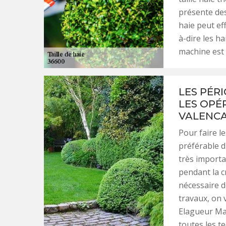
présente des
haie peut ef
à-dire les ha
machine est 
LES PÉR
LES OPÉR
VALENCA
Pour faire le
préférable d'
très importa
pendant la cr
nécessaire de
travaux, on v
Elagueur Mall
toutes les t