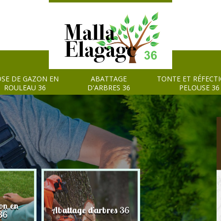
SE DE GAZON EN
ABATTAGE
TONTE ET RÉFECT
ROULEAU 36
D'ARBRES 36
PELOUSE 36
on en
Tonte et réfection
Abattage d'arbres 36
36
pelouse 36