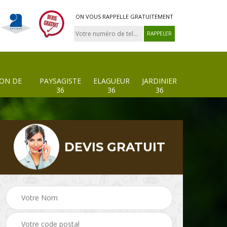
ON VOUS RAPPELLE GRATUITEMENT
ION DE
PAYSAGISTE
ELAGUEUR
JARDINIER
36
36
36
DEVIS GRATUIT
 de
Paysagiste 36
Elagueur 36