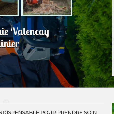
haie Valencay
inier
L INDISPENSABLE POUR PRENDRE SOIN