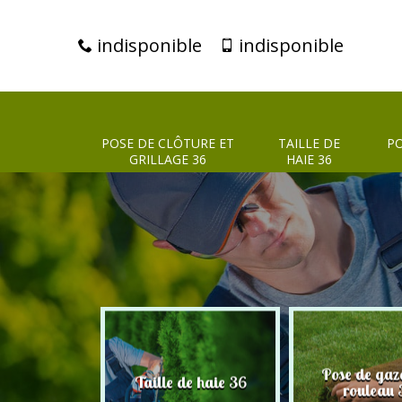
indisponible
indisponible
POSE DE CLÔTURE ET
TAILLE DE
PO
GRILLAGE 36
HAIE 36
clôture et
Pose de gaz
Taille de haie 36
age 36
rouleau 