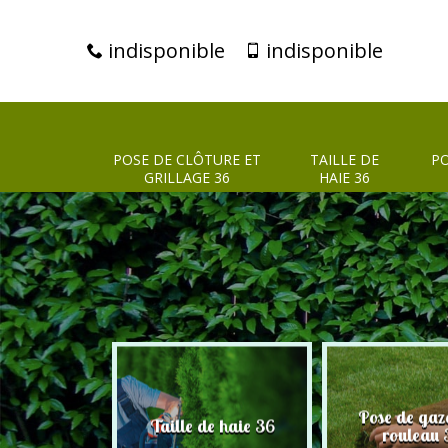
indisponible
indisponible
POSE DE CLÔTURE ET
TAILLE DE
PO
GRILLAGE 36
HAIE 36
clôture et
Pose de gaz
Taille de haie 36
age 36
rouleau 