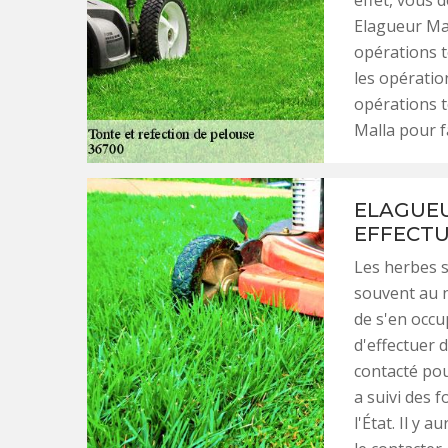
effet, vous 
Elagueur Mal
opérations to
les opératio
opérations t
Malla pour fa
ELAGUEU
EFFECTU
Les herbes s
souvent au n
de s'en occup
d'effectuer 
contacté pou
a suivi des 
l'État. Il y 