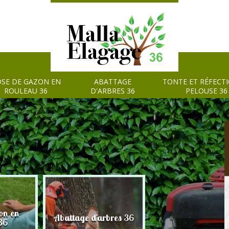
SE DE GAZON EN
ABATTAGE
TONTE ET RÉFECT
ROULEAU 36
D'ARBRES 36
PELOUSE 36
on en
Tonte et réfection
Abattage d'arbres 36
36
pelouse 36