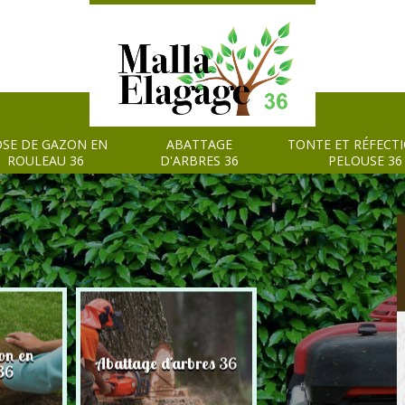
SE DE GAZON EN
ABATTAGE
TONTE ET RÉFECT
ROULEAU 36
D'ARBRES 36
PELOUSE 36
on en
Tonte et réfection
Abattage d'arbres 36
36
pelouse 36