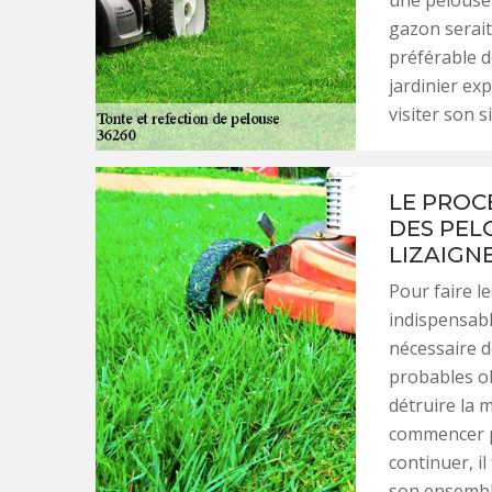
une pelouse b
gazon serait 
préférable de
jardinier exp
visiter son s
LE PROC
DES PEL
LIZAIGN
Pour faire le
indispensabl
nécessaire d
probables ob
détruire la 
commencer pa
continuer, i
son ensemble