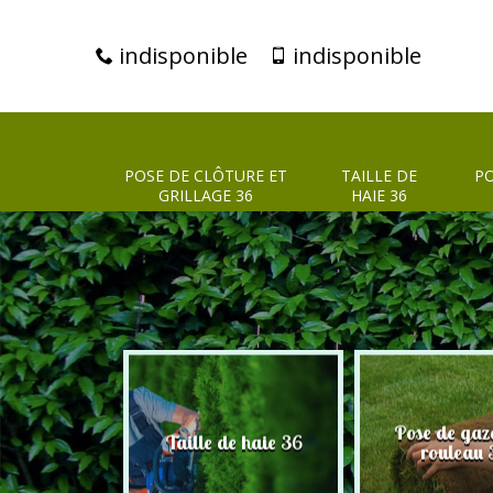
indisponible
indisponible
POSE DE CLÔTURE ET
TAILLE DE
PO
GRILLAGE 36
HAIE 36
clôture et
Pose de gaz
Taille de haie 36
age 36
rouleau 