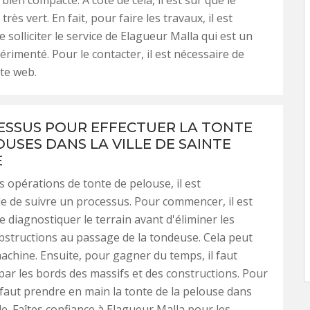
ien compacte. À côté de cela, il est sûr que le
très vert. En fait, pour faire les travaux, il est
 solliciter le service de Elagueur Malla qui est un
érimenté. Pour le contacter, il est nécessaire de
ite web.
ESSUS POUR EFFECTUER LA TONTE
OUSES DANS LA VILLE DE SAINTE
E
s opérations de tonte de pelouse, il est
e de suivre un processus. Pour commencer, il est
e diagnostiquer le terrain avant d'éliminer les
structions au passage de la tondeuse. Cela peut
machine. Ensuite, pour gagner du temps, il faut
r les bords des massifs et des constructions. Pour
l faut prendre en main la tonte de la pelouse dans
. Faîtes confiance à Elagueur Malla pour les